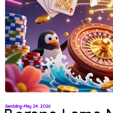
Gambling
-
May 24, 2026