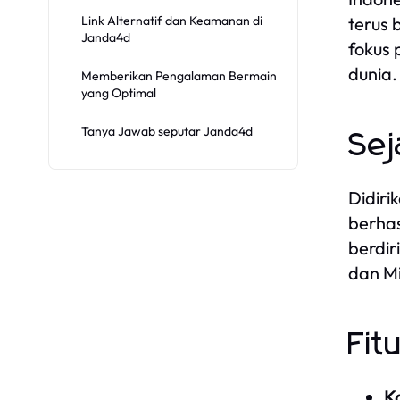
Link Alternatif dan Keamanan di
terus
Janda4d
fokus 
dunia.
Memberikan Pengalaman Bermain
yang Optimal
Tanya Jawab seputar Janda4d
Sej
Didiri
berha
berdir
dan M
Fit
K