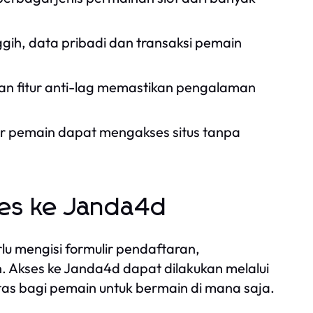
h, data pribadi dan transaksi pemain
an fitur anti-lag memastikan pengalaman
ar pemain dapat mengakses situs tanpa
es ke Janda4d
u mengisi formulir pendaftaran,
. Akses ke Janda4d dapat dilakukan melalui
tas bagi pemain untuk bermain di mana saja.