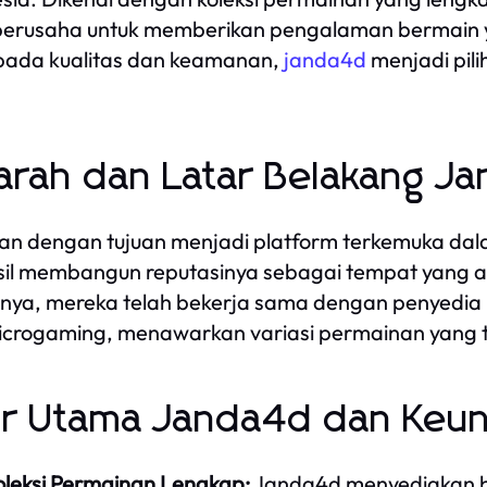
 berusaha untuk memberikan pengalaman bermain 
pada kualitas dan keamanan,
janda4d
menjadi pili
arah dan Latar Belakang J
kan dengan tujuan menjadi platform terkemuka dala
sil membangun reputasinya sebagai tempat yang 
inya, mereka telah bekerja sama dengan penyedia
icrogaming, menawarkan variasi permainan yang 
ur Utama Janda4d dan Keu
oleksi Permainan Lengkap:
Janda4d menyediakan be