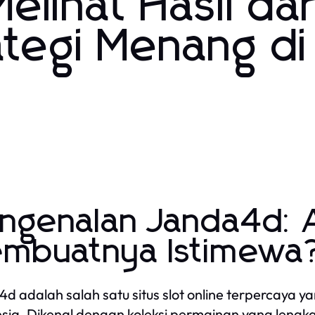
lihat Hasil dar
tegi Menang di
ngenalan Janda4d: 
mbuatnya Istimewa
d adalah salah satu situs slot online terpercaya 
sia. Dikenal dengan koleksi permainan yang lengkap